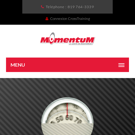
Téléphone :
819 764-3339
Connexion CrossTraining
MENU