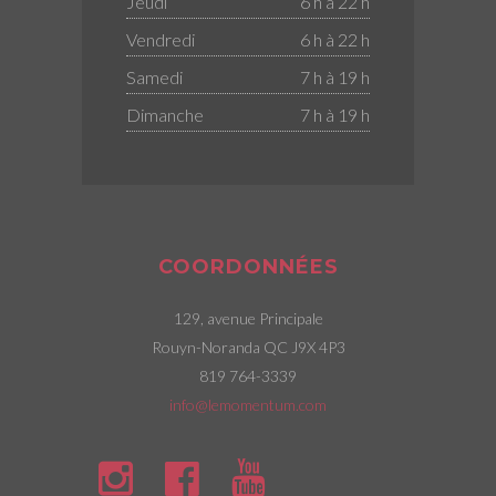
Jeudi
6 h à 22 h
Vendredi
6 h à 22 h
Samedi
7 h à 19 h
Dimanche
7 h à 19 h
COORDONNÉES
129, avenue Principale
Rouyn-Noranda QC J9X 4P3
819 764-3339
info@lemomentum.com