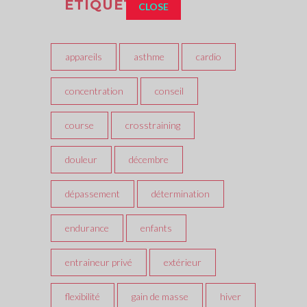
ÉTIQUETTES
CLOSE
appareils
asthme
cardio
concentration
conseil
course
crosstraining
douleur
décembre
dépassement
détermination
endurance
enfants
entraineur privé
extérieur
flexibilité
gain de masse
hiver