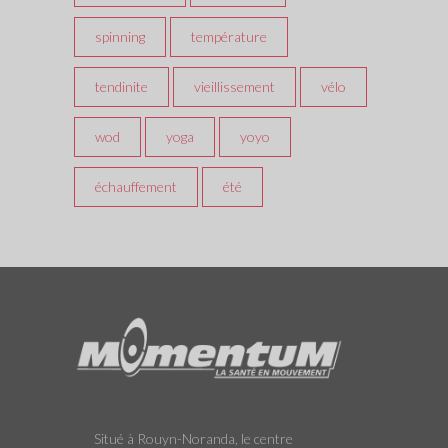
spinning
température
tendinite
vieillissement
vélo
wod
yoga
yoyo
échauffement
été
Situé à Rouyn-Noranda, le centre