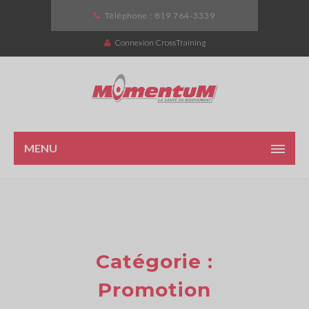
Téléphone :
819 764-3339
Connexion CrossTraining
MENU
Catégorie :
Promotion