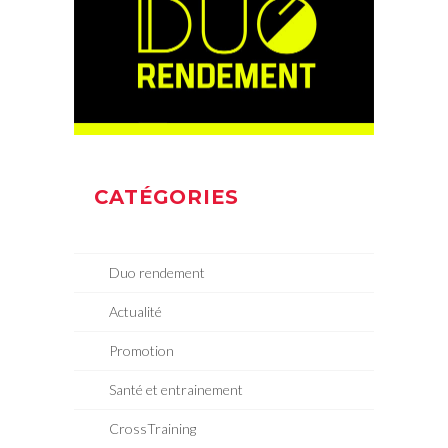
CATÉGORIES
Duo rendement
Actualité
Promotion
Santé et entrainement
CrossTraining