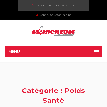
Téléphone :
819 764-3339
Connexion CrossTraining
MENU
Catégorie : Poids
Santé