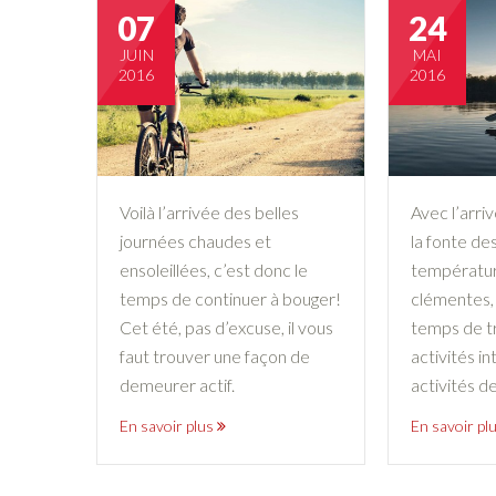
07
24
JUIN
MAI
2016
2016
Voilà l’arrivée des belles
Avec l’arri
journées chaudes et
la fonte des
ensoleillées, c’est donc le
températur
temps de continuer à bouger!
clémentes, 
Cet été, pas d’excuse, il vous
temps de tr
faut trouver une façon de
activités in
demeurer actif.
activités de 
En savoir plus
En savoir pl