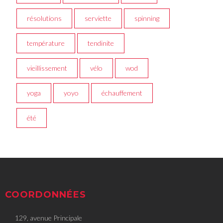
résolutions
serviette
spinning
température
tendinite
vieillissement
vélo
wod
yoga
yoyo
échauffement
été
COORDONNÉES
129, avenue Principale