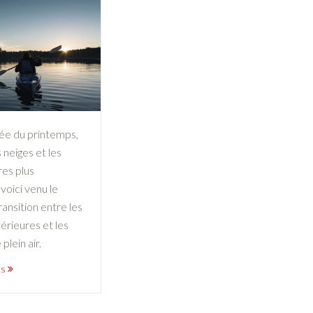
vée du printemps,
 neiges et les
es plus
voici venu le
ansition entre les
térieures et les
plein air.
us