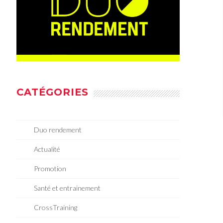
CATÉGORIES
Duo rendement
Actualité
Promotion
Santé et entrainement
CrossTraining