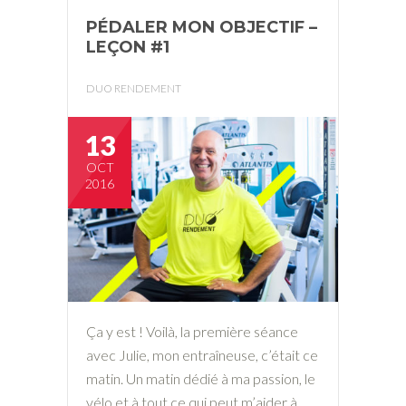
PÉDALER MON OBJECTIF –
LEÇON #1
DUO RENDEMENT
13
OCT
2016
Ça y est ! Voilà, la première séance
avec Julie, mon entraîneuse, c’était ce
matin. Un matin dédié à ma passion, le
vélo et à tout ce qui peut m’aider à