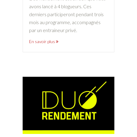
avons lancé à 4 blogueurs. Ces
derniers participeront pendant trois
mois au programme, accompagnés
par un entraineur privé.
En savoir plus