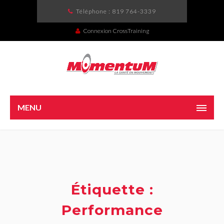
Téléphone :
819 764-3339
Connexion CrossTraining
MENU
Étiquette :
Performance