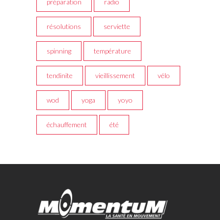
préparation
radio
résolutions
serviette
spinning
température
tendinite
vieillissement
vélo
wod
yoga
yoyo
échauffement
été