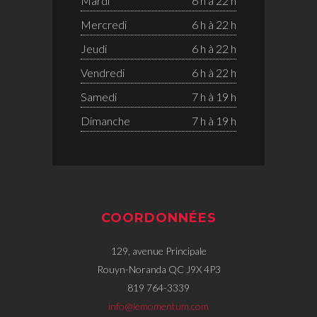
Mardi
6 h à 22 h
Mercredi
6 h à 22 h
Jeudi
6 h à 22 h
Vendredi
6 h à 22 h
Samedi
7 h à 19 h
Dimanche
7 h à 19 h
COORDONNÉES
129, avenue Principale
Rouyn-Noranda QC J9X 4P3
819 764-3339
info@lemomentum.com