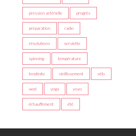
pression artérielle
progrès
préparation
radio
résolutions
serviette
spinning
température
tendinite
vieillissement
vélo
wod
yoga
yoyo
échauffement
été