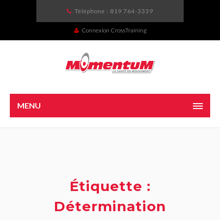
Téléphone :
819 764-3339
Connexion CrossTraining
MENU
Étiquette :
Détermination