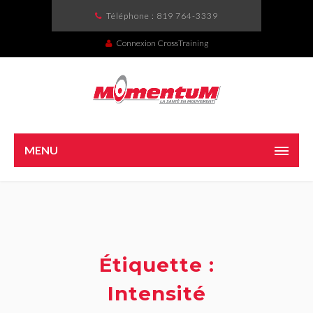
Téléphone :
819 764-3339
Connexion CrossTraining
MENU
Étiquette :
Intensité