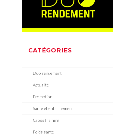
CATÉGORIES
Duo rendement
Actualité
Promotion
Santé et entrainement
CrossTraining
Poids santé