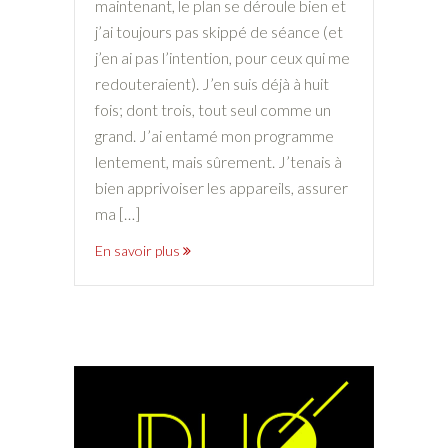
maintenant, le plan se déroule bien et
j’ai toujours pas skippé de séance (et
j’en ai pas l’intention, pour ceux qui me
redouteraient). J’en suis déjà à huit
fois; dont trois, tout seul comme un
grand. J’ai entamé mon programme
lentement, mais sûrement. J’tenais à
bien apprivoiser les appareils, assurer
ma […]
En savoir plus