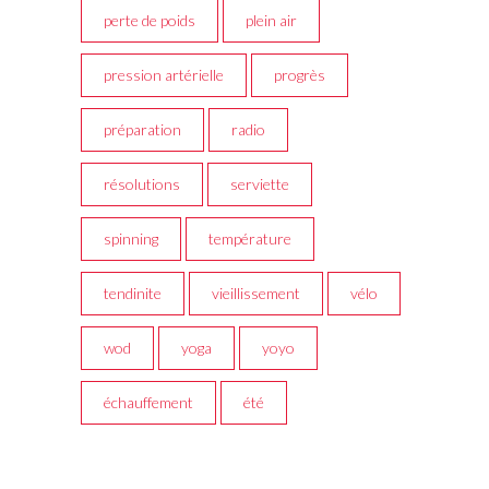
perte de poids
plein air
pression artérielle
progrès
préparation
radio
résolutions
serviette
spinning
température
tendinite
vieillissement
vélo
wod
yoga
yoyo
échauffement
été