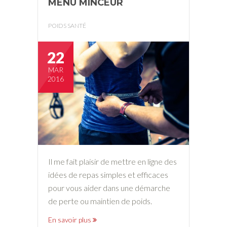
MENU MINCEUR
POIDS SANTÉ
22
MAR
2016
Il me fait plaisir de mettre en ligne des
idées de repas simples et efficaces
pour vous aider dans une démarche
de perte ou maintien de poids.
En savoir plus