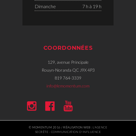
Dimanche
7 h à 19 h
COORDONNÉES
129, avenue Principale
Rouyn-Noranda QC J9X 4P3
819 764-3339
info@lemomentum.com
© MOMENTUM 2016 / RÉALISATION WEB :
L'AGENCE
SECRÈTE - COMMUNICATION D'INFLUENCE