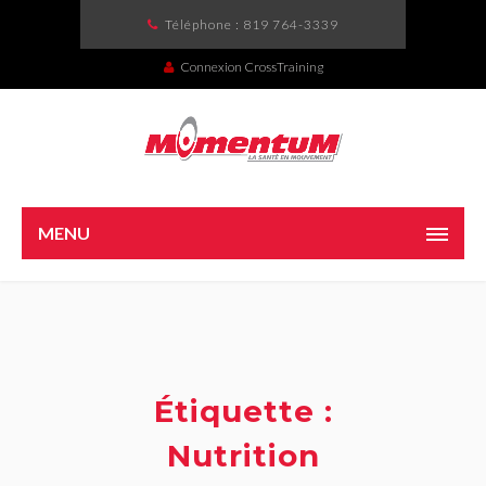
Téléphone :
819 764-3339
Connexion CrossTraining
MENU
Étiquette :
Nutrition