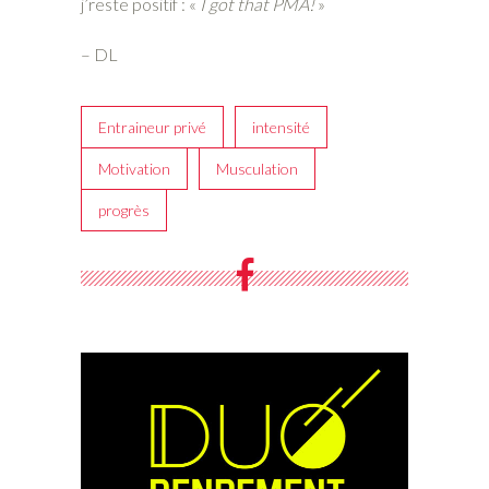
j’reste positif : «
I got that PMA!
»
– DL
Entraineur privé
intensité
Motivation
Musculation
progrès