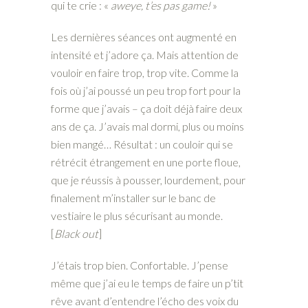
qui te crie : «
aweye, t’es pas game!
»
Les dernières séances ont augmenté en
intensité et j’adore ça. Mais attention de
vouloir en faire trop, trop vite. Comme la
fois où j’ai poussé un peu trop fort pour la
forme que j’avais – ça doit déjà faire deux
ans de ça. J’avais mal dormi, plus ou moins
bien mangé… Résultat : un couloir qui se
rétrécit étrangement en une porte floue,
que je réussis à pousser, lourdement, pour
finalement m’installer sur le banc de
vestiaire le plus sécurisant au monde.
[
Black out
]
J’étais trop bien. Confortable. J’pense
même que j’ai eu le temps de faire un p’tit
rêve avant d’entendre l’écho des voix du