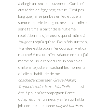
à élargir un peu le mouvement. Combiné
aux séries de
leg press
, ça tue. C’est pas
long que j’ai les jambes en feu et que la
sueur me perle le long du nez. La dernière
série fait mal à partir de la huitième
répétition, mais je réussis quand même à
tougher
jusqu’à quinze. Deux fois sur trois,
Marylee est là pour m’encourager – et ça
marche! À ma dernière séance en solo, j’ai
même réussi à reproduire un bon niveau
d’intensité juste en sachant les moments
où elle a l’habitude de me
coacher
/encourager.
Grave Maker
,
Trapped Under Ice
et
Madball
ont aussi
été là pour m’accompagner. Parce
qu’après un entraineur, y a rien qui fait la
job comme une bonne
playlist hardcore