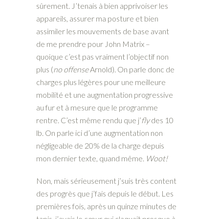
sûrement. J’tenais à bien apprivoiser les
appareils, assurer ma posture et bien
assimiler les mouvements de base avant
de me prendre pour John Matrix –
quoique c’est pas vraiment l’objectif non
plus (
no offense
Arnold). On parle donc de
charges plus légères pour une meilleure
mobilité et une augmentation progressive
au fur et à mesure que le programme
rentre. C’est même rendu que j’
fly
des 10
lb. On parle ici d’une augmentation non
négligeable de 20% de la charge depuis
mon dernier texte, quand même.
Woot!
Non, mais sérieusement j’suis très content
des progrès que j’fais depuis le début. Les
premières fois, après un quinze minutes de
tapis, j’avais le cœur qui claquait presque à