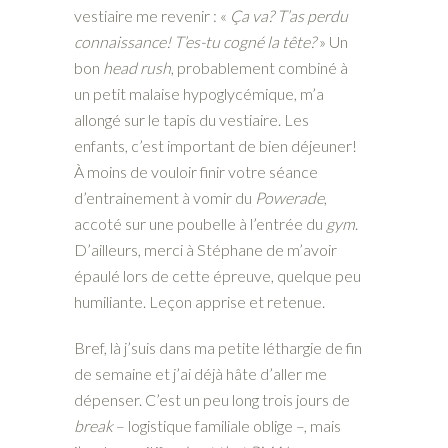
vestiaire me revenir : «
Ça va? T’as perdu
connaissance! T’es-tu cogné la tête?
» Un
bon
head rush
, probablement combiné à
un petit malaise hypoglycémique, m’a
allongé sur le tapis du vestiaire. Les
enfants, c’est important de bien déjeuner!
À moins de vouloir finir votre séance
d’entrainement à vomir du
Powerade
,
accoté sur une poubelle à l’entrée du
gym
.
D’ailleurs, merci à Stéphane de m’avoir
épaulé lors de cette épreuve, quelque peu
humiliante. Leçon apprise et retenue.
Bref, là j’suis dans ma petite léthargie de fin
de semaine et j’ai déjà hâte d’aller me
dépenser. C’est un peu long trois jours de
break
– logistique familiale oblige –, mais