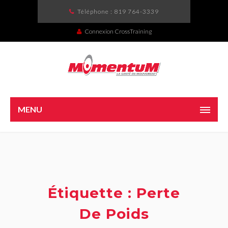
Téléphone :
819 764-3339
Connexion CrossTraining
MENU
Étiquette : Perte
De Poids