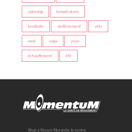
spinning
température
tendinite
vieillissement
vélo
wod
yoga
yoyo
échauffement
été
Situé à Rouyn-Noranda, le centre