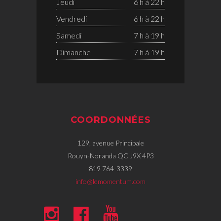
Jeudi
6 h à 22 h
Vendredi
6 h à 22 h
Samedi
7 h à 19 h
Dimanche
7 h à 19 h
COORDONNÉES
129, avenue Principale
Rouyn-Noranda QC J9X 4P3
819 764-3339
info@lemomentum.com