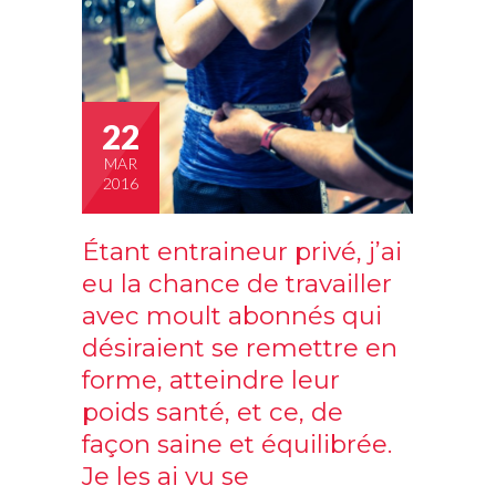
22
MAR
2016
Étant entraineur privé, j’ai
eu la chance de travailler
avec moult abonnés qui
désiraient se remettre en
forme, atteindre leur
poids santé, et ce, de
façon saine et équilibrée.
Je les ai vu se