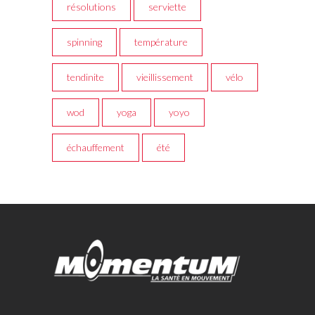
résolutions
serviette
spinning
température
tendinite
vieillissement
vélo
wod
yoga
yoyo
échauffement
été