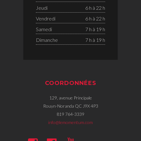
Jeudi
6 h à 22 h
Vendredi
6 h à 22 h
Samedi
7 h à 19 h
Dimanche
7 h à 19 h
COORDONNÉES
129, avenue Principale
Rouyn-Noranda QC J9X 4P3
819 764-3339
info@lemomentum.com