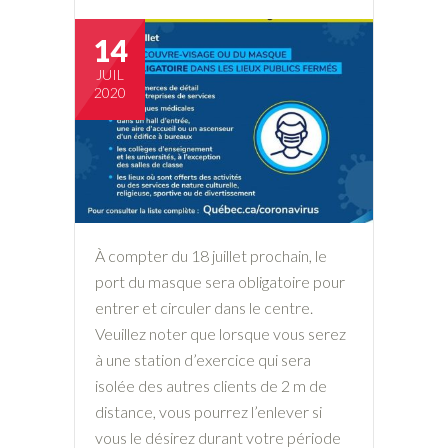
14
JUIL
2020
À compter du 18 juillet prochain, le
port du masque sera obligatoire pour
entrer et circuler dans le centre.
Veuillez noter que lorsque vous serez
à une station d’exercice qui sera
isolée des autres clients de 2 m de
distance, vous pourrez l’enlever si
vous le désirez durant votre période